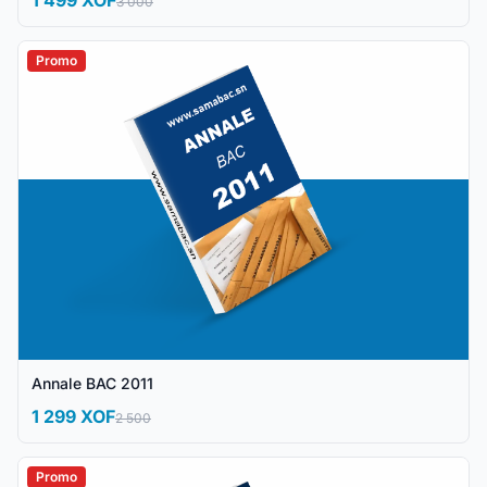
3 000
Promo
Annale BAC 2011
1 299 XOF
2 500
Promo