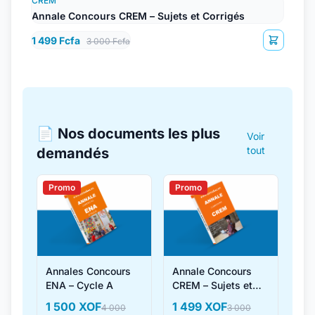
CREM
Annale Concours CREM – Sujets et Corrigés
1 499 Fcfa
3 000 Fcfa
📄 Nos documents les plus
Voir
tout
demandés
Promo
Promo
Annales Concours
Annale Concours
ENA – Cycle A
CREM – Sujets et
Corrigés
1 500 XOF
1 499 XOF
4 000
3 000