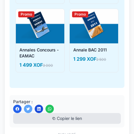
Promo
Promo
Annales Concours -
Annale BAC 2011
EAMAC
1 299 XOF
2 500
1 499 XOF
3 000
Partager :
Copier le lien