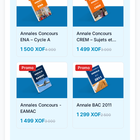
Annales Concours
Annale Concours
ENA – Cycle A
CREM – Sujets et
Corrigés
1 500 XOF
1 499 XOF
4 000
3 000
Promo
Promo
Annales Concours -
Annale BAC 2011
EAMAC
1 299 XOF
2 500
1 499 XOF
3 000