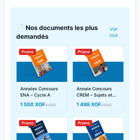
📄 Nos documents les plus
Voir
tout
demandés
Promo
Promo
Annales Concours
Annale Concours
ENA – Cycle A
CREM – Sujets et
Corrigés
1 500 XOF
1 499 XOF
4 000
3 000
Promo
Promo