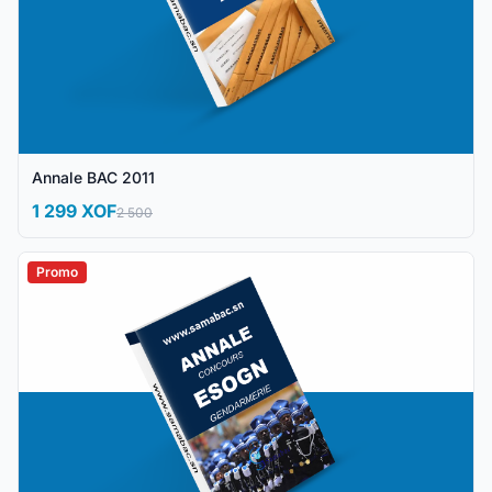
Annale BAC 2011
1 299 XOF
2 500
Promo