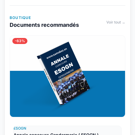
BOUTIQUE
Voir tout →
Documents recommandés
-63%
ESOGN
Annale concours Gendarmerie ( ESOGN )