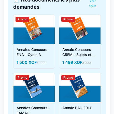
Voir
tout
demandés
Promo
Promo
Annales Concours
Annale Concours
ENA – Cycle A
CREM – Sujets et
Corrigés
1 500 XOF
1 499 XOF
4 000
3 000
Promo
Promo
Annales Concours -
Annale BAC 2011
EAMAC