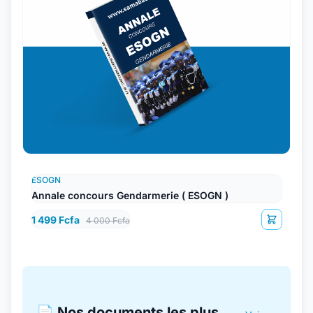
ESOGN
Annale concours Gendarmerie ( ESOGN )
1 499 Fcfa
4 000 Fcfa
📄 Nos documents les plus