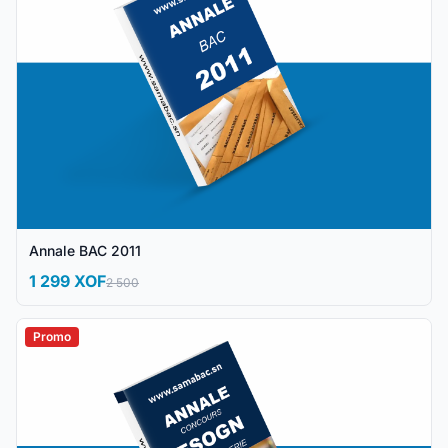
Annale BAC 2011
1 299 XOF
2 500
Promo