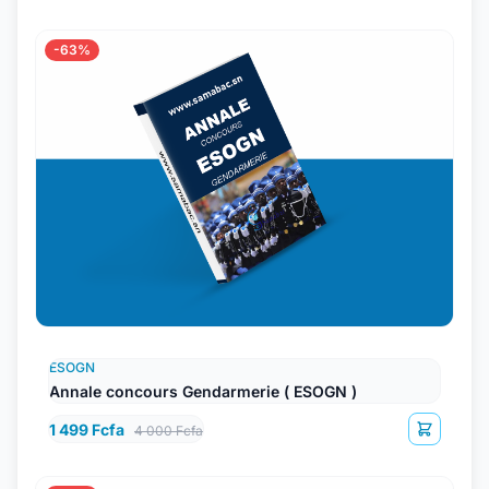
-63%
ESOGN
Annale concours Gendarmerie ( ESOGN )
1 499 Fcfa
4 000 Fcfa