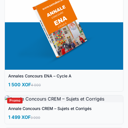
Annales Concours ENA – Cycle A
1 500 XOF
4 000
Promo
Annale Concours CREM – Sujets et Corrigés
1 499 XOF
3 000