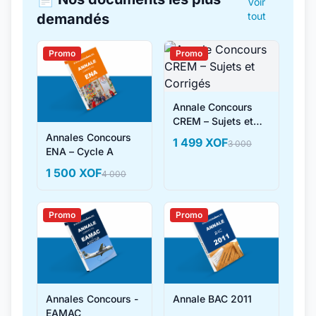
Voir
tout
demandés
Promo
Promo
Annale Concours
CREM – Sujets et
Corrigés
Annales Concours
1 499 XOF
3 000
ENA – Cycle A
1 500 XOF
4 000
Promo
Promo
Annales Concours -
Annale BAC 2011
EAMAC