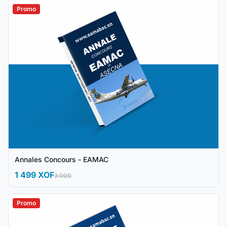
Promo
Annales Concours - EAMAC
1 499 XOF
3 000
Promo