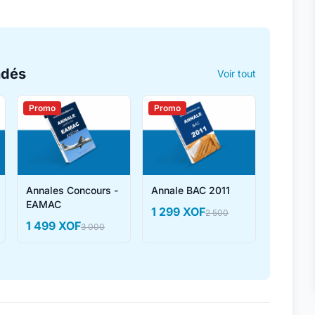
ndés
Voir tout
Promo
Promo
Annales Concours -
Annale BAC 2011
EAMAC
1 299 XOF
2 500
1 499 XOF
3 000