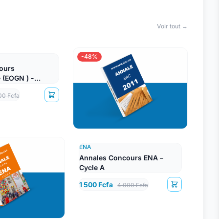
Voir tout →
-48%
ours
 (EOGN ) -
00 Fcfa
ENA
Annales Concours ENA –
Cycle A
1 500 Fcfa
4 000 Fcfa