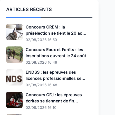
ARTICLES RÉCENTS
Concours CREM : la
présélection se tient le 20 août,
au nouveau format
02/08/2026 16:50
Concours Eaux et Forêts : les
inscriptions ouvrent le 24 août
02/08/2026 16:49
ENDSS : les épreuves des
licences professionnelles se
tiennent les 11, 12 et 13 août
02/08/2026 16:48
Concours CFJ : les épreuves
écrites se tiennent de fin
septembre à début octobre
02/08/2026 16:10