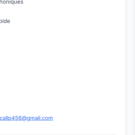
phoniques
pide
callp456@gmail.com