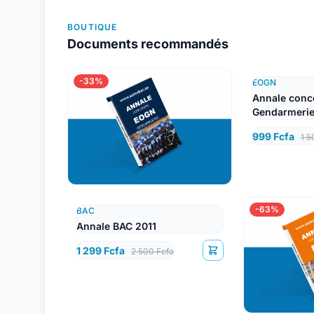
BOUTIQUE
Documents recommandés
-33%
EOGN
Annale conc
Gendarmerie
Lettres
999 Fcfa
1 5
-63%
BAC
Annale BAC 2011
1 299 Fcfa
2 500 Fcfa