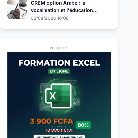
CREM option Arabe : la
vocalisation et l'éducation
religieuse au programme de la
02/08/2026 16:08
présélection
PUBLICITÉ