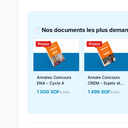
📄 Nos documents les plus dema
Promo
Promo
Annales Concours
Annale Concours
ENA – Cycle A
CREM – Sujets et
Corrigés
1 500 XOF
1 499 XOF
4 000
3 000