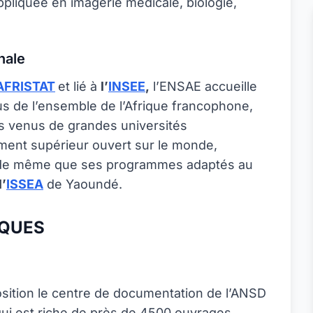
ppliquée en imagerie médicale, biologie,
nale
AFRISTAT
et lié à
l’
INSEE
,
l’ENSAE accueille
us de l’ensemble de l’Afrique francophone,
 venus de grandes universités
ent supérieur ouvert sur le monde,
e de même que ses programmes adaptés au
l’
ISSEA
de Yaoundé.
IQUES
osition le centre de documentation de l’ANSD
 qui est riche de près de 4500 ouvrages.