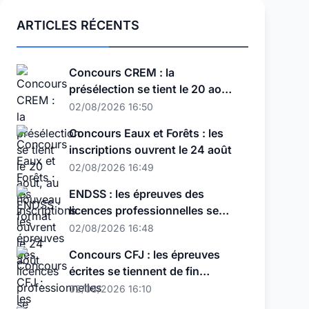
ARTICLES RÉCENTS
Concours CREM : la
présélection se tient le 20 août,
au nouveau format
02/08/2026 16:50
Concours Eaux et Forêts : les
inscriptions ouvrent le 24 août
02/08/2026 16:49
ENDSS : les épreuves des
licences professionnelles se
tiennent les 11, 12 et 13 août
02/08/2026 16:48
Concours CFJ : les épreuves
écrites se tiennent de fin
septembre à début octobre
02/08/2026 16:10