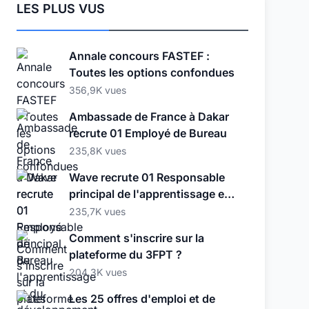
LES PLUS VUS
Annale concours FASTEF :
Toutes les options confondues
356,9K vues
Ambassade de France à Dakar
recrute 01 Employé de Bureau
235,8K vues
Wave recrute 01 Responsable
principal de l'apprentissage et
du développement
235,7K vues
Comment s'inscrire sur la
plateforme du 3FPT ?
204,3K vues
Les 25 offres d'emploi et de