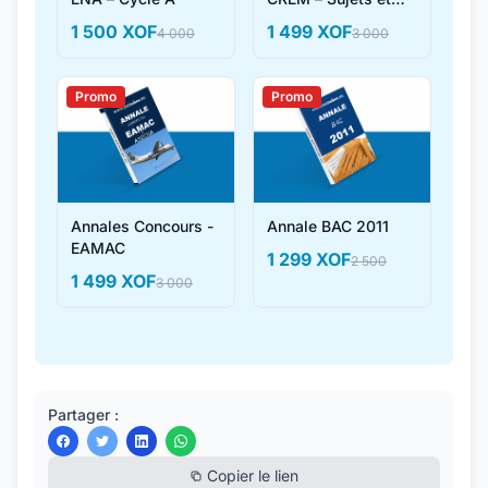
Corrigés
1 500 XOF
1 499 XOF
4 000
3 000
Promo
Promo
Annales Concours -
Annale BAC 2011
EAMAC
1 299 XOF
2 500
1 499 XOF
3 000
Partager :
Copier le lien