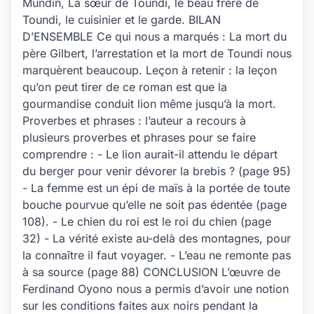
Mundin, La sœur de Toundi, le beau frère de
Toundi, le cuisinier et le garde. BILAN
D’ENSEMBLE Ce qui nous a marqués : La mort du
père Gilbert, l’arrestation et la mort de Toundi nous
marquèrent beaucoup. Leçon à retenir : la leçon
qu’on peut tirer de ce roman est que la
gourmandise conduit lion même jusqu’à la mort.
Proverbes et phrases : l’auteur a recours à
plusieurs proverbes et phrases pour se faire
comprendre : - Le lion aurait-il attendu le départ
du berger pour venir dévorer la brebis ? (page 95)
- La femme est un épi de maïs à la portée de toute
bouche pourvue qu’elle ne soit pas édentée (page
108). - Le chien du roi est le roi du chien (page
32) - La vérité existe au-delà des montagnes, pour
la connaître il faut voyager. - L’eau ne remonte pas
à sa source (page 88) CONCLUSION L’œuvre de
Ferdinand Oyono nous a permis d’avoir une notion
sur les conditions faites aux noirs pendant la