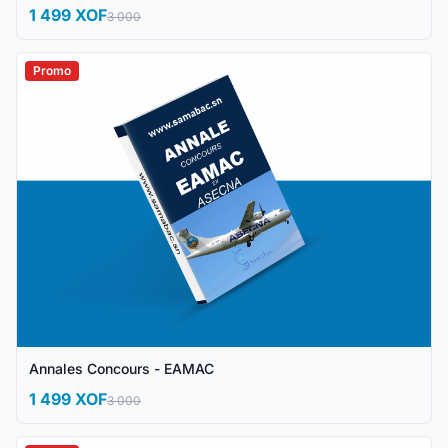
1 499 XOF
3 000
Promo
Annales Concours - EAMAC
1 499 XOF
3 000