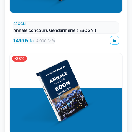
ESOGN
Annale concours Gendarmerie ( ESOGN )
1 499 Fcfa
4 000 Fcfa
-33%