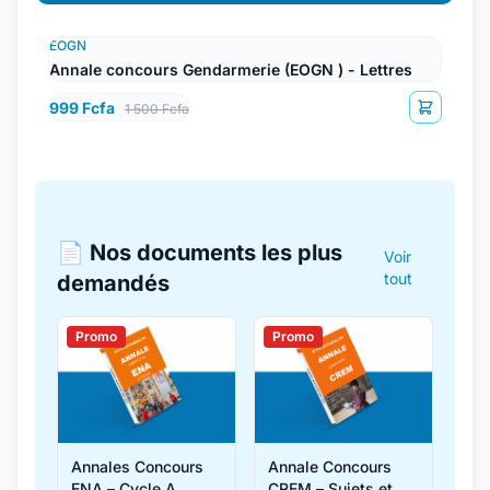
EOGN
Annale concours Gendarmerie (EOGN ) - Lettres
999 Fcfa
1 500 Fcfa
📄 Nos documents les plus
Voir
tout
demandés
Promo
Promo
Annales Concours
Annale Concours
ENA – Cycle A
CREM – Sujets et