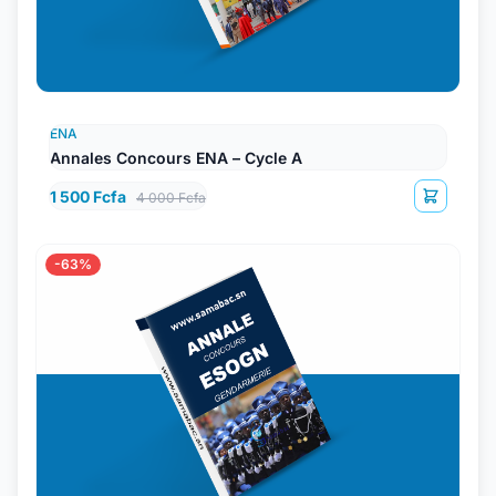
ENA
Annales Concours ENA – Cycle A
1 500 Fcfa
4 000 Fcfa
-63%