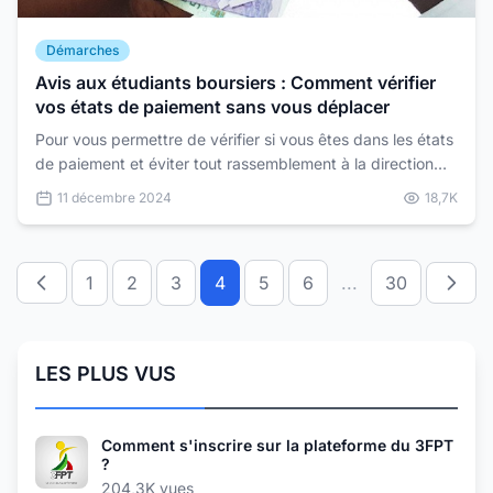
Démarches
Avis aux étudiants boursiers : Comment vérifier
vos états de paiement sans vous déplacer
Pour vous permettre de vérifier si vous êtes dans les états
de paiement et éviter tout rassemblement à la direction
des bourses, il est mis à votre disposition...
11 décembre 2024
18,7K
1
2
3
4
5
6
...
30
LES PLUS VUS
Comment s'inscrire sur la plateforme du 3FPT
?
204,3K vues