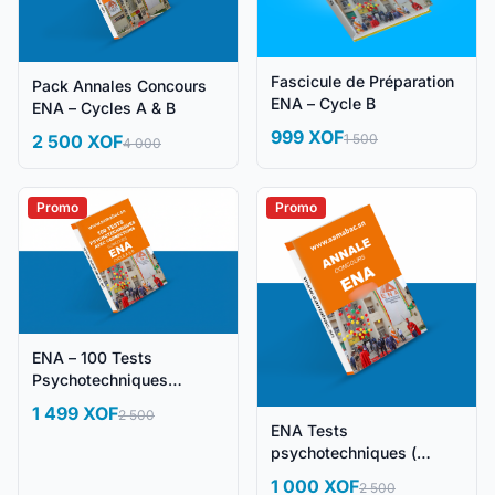
Fascicule de Préparation
Pack Annales Concours
ENA – Cycle B
ENA – Cycles A & B
999 XOF
2 500 XOF
1 500
4 000
Promo
Promo
ENA – 100 Tests
Psychotechniques
Corrigés + Méthodologie
1 499 XOF
2 500
ENA Tests
psychotechniques (
Sujets corrigés )
1 000 XOF
2 500