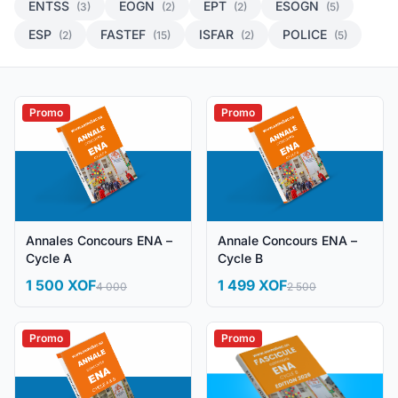
ENTSS
EOGN
EPT
ESOGN
(3)
(2)
(2)
(5)
ESP
FASTEF
ISFAR
POLICE
(2)
(15)
(2)
(5)
Promo
Promo
Annales Concours ENA –
Annale Concours ENA –
Cycle A
Cycle B
1 500 XOF
1 499 XOF
4 000
2 500
Promo
Promo