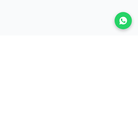
A LA UNE
Actualités
Baccalauréat
Bourses
Concours
Recrutement