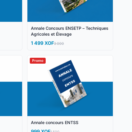
Annale Concours ENSETP – Techniques
Agricoles et Élevage
1 499 XOF
3 000
Promo
Annale concours ENTSS
999 XOF
1 500