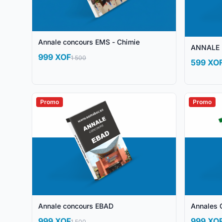
Annale concours EMS - Chimie
ANNALE 
999 XOF
1 500
599 XO
Promo
Promo
Annale concours EBAD
Annales 
999 XOF
999 XO
1 500