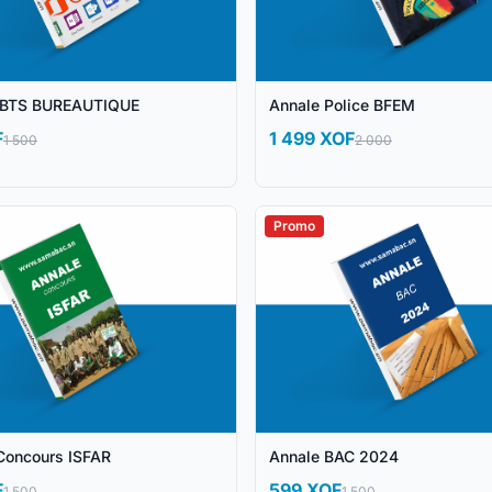
BTS BUREAUTIQUE
Annale Police BFEM
F
1 499 XOF
1 500
2 000
Promo
Concours ISFAR
Annale BAC 2024
F
599 XOF
1 500
1 500