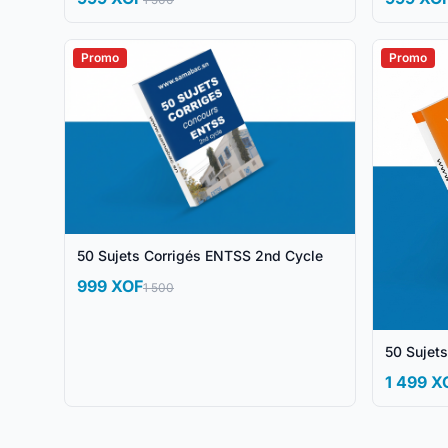
Promo
Promo
50 Sujets Corrigés ENTSS 2nd Cycle
999 XOF
1 500
50 Sujet
1 499 X