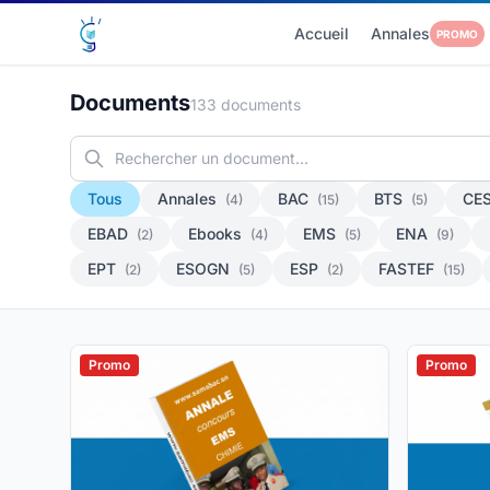
Accueil
Annales
PROMO
Documents
133 documents
Tous
Annales
BAC
BTS
CE
(4)
(15)
(5)
EBAD
Ebooks
EMS
ENA
(2)
(4)
(5)
(9)
EPT
ESOGN
ESP
FASTEF
(2)
(5)
(2)
(15)
Promo
Promo