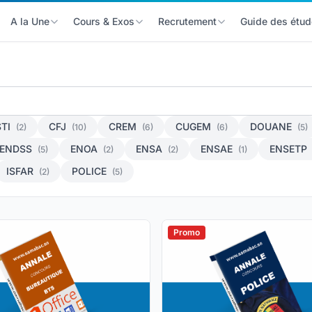
A la Une
Cours & Exos
Recrutement
Guide des étud
STI
CFJ
CREM
CUGEM
DOUANE
(2)
(10)
(6)
(6)
(5)
ENDSS
ENOA
ENSA
ENSAE
ENSETP
(5)
(2)
(2)
(1)
ISFAR
POLICE
(2)
(5)
Promo