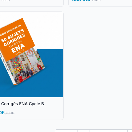
s Corrigés ENA Cycle B
OF
3 000