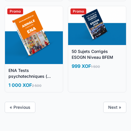
Promo
Promo
50 Sujets Corrigés
ESOGN Niveau BFEM
999 XOF
1 500
ENA Tests
psychotechniques (
Sujets corrigés )
1 000 XOF
2 500
« Previous
Next »