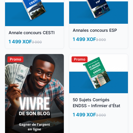
Annales concours ESP
Annale concours CESTI
1 499 XOF
3 000
1 499 XOF
3 000
Promo
Promo
50 Sujets Corrigés
ENDSS – Infirmier d'État
1 499 XOF
3 000