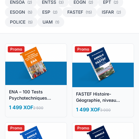
ENSOA
ENTSS
EOGN
EPT
(2)
(3)
(2)
(2)
ESOGN
ESP
FASTEF
ISFAR
(5)
(2)
(15)
(2)
POLICE
UAM
(5)
(1)
Promo
Promo
ENA – 100 Tests
FASTEF Histoire-
Psychotechniques
Géographie, niveau
Corrigés + Méthodologie
Licence : Annales
1 499 XOF
2 500
1 499 XOF
3 000
Promo
Promo