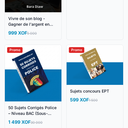
Vivre de son blog -
Gagner de l'argent en
ligne
999 XOF
5 000
Promo
Promo
Sujets concours EPT
599 XOF
1 500
50 Sujets Corrigés Police
– Niveau BAC (Sous-
Officiers)
1 499 XOF
30 000