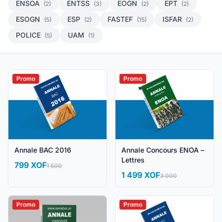
ENSOA
ENTSS
EOGN
EPT
(2)
(3)
(2)
(2)
ESOGN
ESP
FASTEF
ISFAR
(5)
(2)
(15)
(2)
POLICE
UAM
(5)
(1)
Promo
Promo
Annale BAC 2016
Annale Concours ENOA –
Lettres
799 XOF
1 500
1 499 XOF
3 000
Promo
Promo