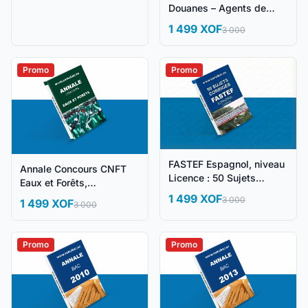
Douanes – Agents de
Constatation
1 499 XOF
3 000
Promo
Promo
FASTEF Espagnol, niveau
Annale Concours CNFT
Licence : 50 Sujets
Eaux et Forêts,
Corrigés
Agriculture, Élevage
1 499 XOF
3 000
1 499 XOF
3 000
Promo
Promo