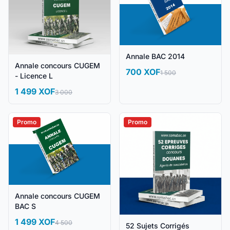
Annale BAC 2014
Annale concours CUGEM
700 XOF
1 500
- Licence L
1 499 XOF
3 000
Promo
Promo
Annale concours CUGEM
BAC S
1 499 XOF
4 500
52 Sujets Corrigés